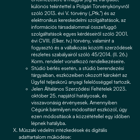
különös tekintettel a Polgári Törvénykönyvről
szóló 2013. évi V. törvény („Ptk.”) és az
elektronikus kereskedelmi szolgáltatások, az
információs társadalommal összefüggő
szolgáltatások egyes kérdéseiről szóló 2001.
évi CVIII. (Elker. tv.) törvény, valamint a
fogyasztó és a vállalkozás közötti szerződések
részletes szabályairól szóló 45/2014. (II. 26.)
Korm. rendelet vonatkozó rendelkezéseire.
Stúdió bérlés esetén, a stúdió berendezési
tárgyaiban, eszközeiben okozott károkért az
Ügyfél teljeskörű anyagi felelősséggel tartozik.
Jelen Általános Szerződési Feltételek 2023.
október 25. napjától hatályosak, és
visszavonásig érvényesek. Amennyiben
Cégünk bármilyen módosítást eszközöl, úgy
ezen módosítások a közzététellel egy időben
lépnek hatályba.
Műszaki védelmi intézkedések és digitális
adattartalom működése: