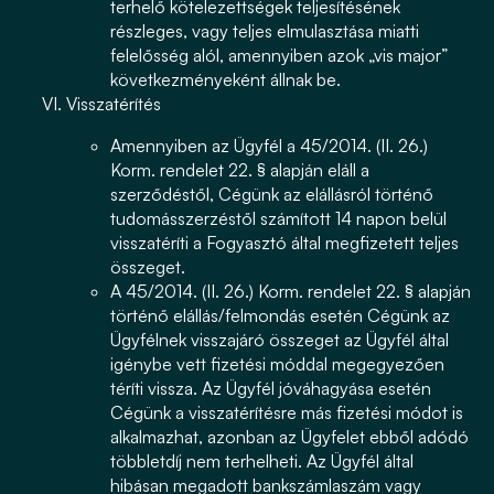
terhelő kötelezettségek teljesítésének
részleges, vagy teljes elmulasztása miatti
felelősség alól, amennyiben azok „vis major”
következményeként állnak be.
Visszatérítés
Amennyiben az Ügyfél a 45/2014. (II. 26.)
Korm. rendelet 22. § alapján eláll a
szerződéstől, Cégünk az elállásról történő
tudomásszerzéstől számított 14 napon belül
visszatéríti a Fogyasztó által megfizetett teljes
összeget.
A 45/2014. (II. 26.) Korm. rendelet 22. § alapján
történő elállás/felmondás esetén Cégünk az
Ügyfélnek visszajáró összeget az Ügyfél által
igénybe vett fizetési móddal megegyezően
téríti vissza. Az Ügyfél jóváhagyása esetén
Cégünk a visszatérítésre más fizetési módot is
alkalmazhat, azonban az Ügyfelet ebből adódó
többletdíj nem terhelheti. Az Ügyfél által
hibásan megadott bankszámlaszám vagy