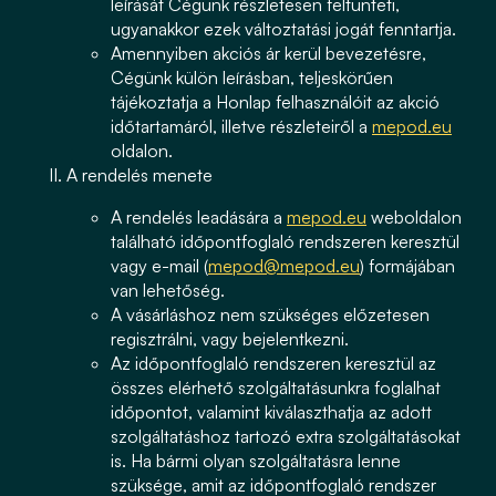
leírását Cégünk részletesen feltünteti,
ugyanakkor ezek változtatási jogát fenntartja.
Amennyiben akciós ár kerül bevezetésre,
Cégünk külön leírásban, teljeskörűen
tájékoztatja a Honlap felhasználóit az akció
időtartamáról, illetve részleteiről a
mepod.eu
oldalon.
A rendelés menete
A rendelés leadására a
mepod.eu
weboldalon
található időpontfoglaló rendszeren keresztül
vagy e-mail (
mepod@mepod.eu
) formájában
van lehetőség.
A vásárláshoz nem szükséges előzetesen
regisztrálni, vagy bejelentkezni.
Az időpontfoglaló rendszeren keresztül az
összes elérhető szolgáltatásunkra foglalhat
időpontot, valamint kiválaszthatja az adott
szolgáltatáshoz tartozó extra szolgáltatásokat
is. Ha bármi olyan szolgáltatásra lenne
szüksége, amit az időpontfoglaló rendszer