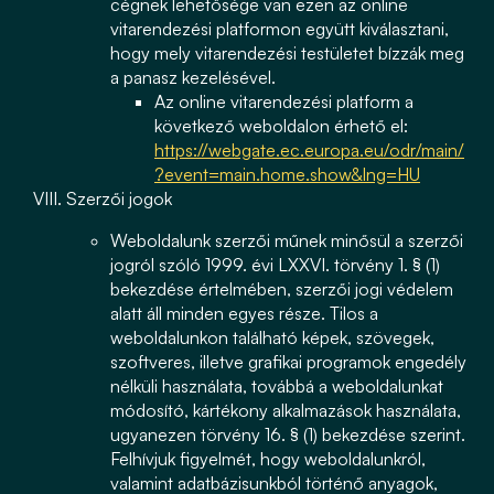
cégnek lehetősége van ezen az online
vitarendezési platformon együtt kiválasztani,
hogy mely vitarendezési testületet bízzák meg
a panasz kezelésével.
Az online vitarendezési platform a
következő weboldalon érhető el:
https://webgate.ec.europa.eu/odr/main/
?event=main.home.show&lng=HU
Szerzői jogok
Weboldalunk szerzői műnek minősül a szerzői
jogról szóló 1999. évi LXXVI. törvény 1. § (1)
bekezdése értelmében, szerzői jogi védelem
alatt áll minden egyes része. Tilos a
weboldalunkon található képek, szövegek,
szoftveres, illetve grafikai programok engedély
nélküli használata, továbbá a weboldalunkat
módosító, kártékony alkalmazások használata,
ugyanezen törvény 16. § (1) bekezdése szerint.
Felhívjuk figyelmét, hogy weboldalunkról,
valamint adatbázisunkból történő anyagok,