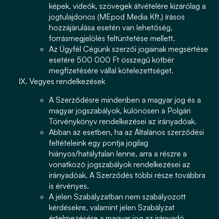
képek, videók, szövegek átvételére kizárólag a
jogtulajdonos (MEpod Media Kft.) írásos
hozzájárulása esetén van lehetőség,
forrásmegjelölés feltüntetése mellett.
Az Ügyfél Cégünk szerzői jogainak megsértése
esetére 500 000 Ft összegű kötbér
megfizetésére vállal kötelezettséget.
Vegyes rendelkezések
A Szerződésre mindenben a magyar jog és a
magyar jogszabályok, különösen a Polgári
Törvénykönyv rendelkezései az irányadóak.
Abban az esetben, ha az Általános szerződési
feltételeink egy pontja jogilag
hiányos/hatálytalan lenne, arra a részre a
vonatkozó jogszabályok rendelkezései az
irányadóak. A Szerződés többi része továbbra
is érvényes.
A jelen Szabályzatban nem szabályozott
kérdésekre, valamint jelen Szabályzat
értelmezésére a magyar jog az irányadó,