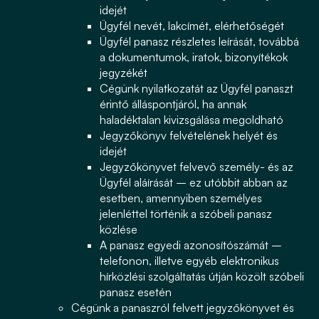
idejét
Ügyfél nevét, lakcímét, elérhetőségét
Ügyfél panasz részletes leírását, továbbá
a dokumentumok, iratok, bizonyítékok
jegyzékét
Cégünk nyilatkozatát az Ügyfél panaszt
érintő álláspontjáról, ha annak
haladéktalan kivizsgálása megoldható
Jegyzőkönyv felvételének helyét és
idejét
Jegyzőkönyvet felvevő személy- és az
Ügyfél aláírását – ez utóbbit abban az
esetben, amennyiben személyes
jelenléttel történik a szóbeli panasz
közlése
A panasz egyedi azonosítószámát –
telefonon, illetve egyéb elektronikus
hírközlési szolgáltatás útján közölt szóbeli
panasz esetén
Cégünk a panaszról felvett jegyzőkönyvet és