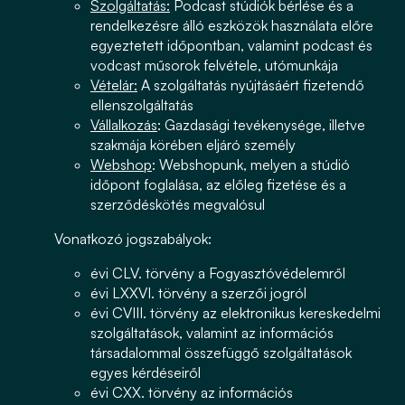
Szolgáltatás:
Podcast stúdiók bérlése és a
rendelkezésre álló eszközök használata előre
egyeztetett időpontban, valamint podcast és
vodcast műsorok felvétele, utómunkája
Vételár:
A szolgáltatás nyújtásáért fizetendő
ellenszolgáltatás
Vállalkozás
: Gazdasági tevékenysége, illetve
szakmája körében eljáró személy
Webshop
: Webshopunk, melyen a stúdió
időpont foglalása, az előleg fizetése és a
szerződéskötés megvalósul
Vonatkozó jogszabályok:
évi CLV. törvény a Fogyasztóvédelemről
évi LXXVI. törvény a szerzői jogról
évi CVIII. törvény az elektronikus kereskedelmi
szolgáltatások, valamint az információs
társadalommal összefüggő szolgáltatások
egyes kérdéseiről
évi CXX. törvény az információs