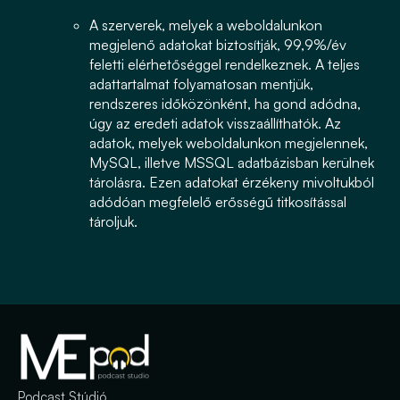
A szerverek, melyek a weboldalunkon
megjelenő adatokat biztosítják, 99,9%/év
feletti elérhetőséggel rendelkeznek. A teljes
adattartalmat folyamatosan mentjük,
rendszeres időközönként, ha gond adódna,
úgy az eredeti adatok visszaállíthatók. Az
adatok, melyek weboldalunkon megjelennek,
MySQL, illetve MSSQL adatbázisban kerülnek
tárolásra. Ezen adatokat érzékeny mivoltukból
adódóan megfelelő erősségű titkosítással
tároljuk.
Podcast Stúdió