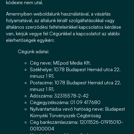
kódexre nem utal.
Amennyiben weboldalunk használatával, a vásárlás
folyamatával, az általunk kínált szolgáltatásokkal vagy
általános szerződési feltételeinkkel kapcsolatos kérdése
van, kérjük vegye fel Cégünkkel a kapcsolatot az alábbi
elérhetőségek egyikén:
Cégünk adatai:
Cég neve: MEpod Media Kft.
Székhelye: 1078 Budapest Hernád utca 22.
mínusz 1 R1.
Postacíme: 1078 Budapest Hernád utca 22.
mínusz 1 R1.
Adószáma: 32315578-2-42
Cégjegyzékszáma: 01 09 417680
Nyilvántartásba vevő hatóság neve: Budapest
Környéki Törvényszék Cégbíróság
Cég bankszámlaszáma: 12011526-01915010-
00100004