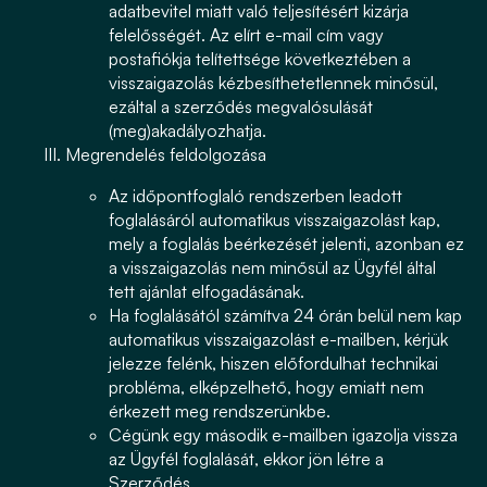
adatbevitel miatt való teljesítésért kizárja
felelősségét. Az elírt e-mail cím vagy
postafiókja telítettsége következtében a
visszaigazolás kézbesíthetetlennek minősül,
ezáltal a szerződés megvalósulását
(meg)akadályozhatja.
Megrendelés feldolgozása
Az időpontfoglaló rendszerben leadott
foglalásáról automatikus visszaigazolást kap,
mely a foglalás beérkezését jelenti, azonban ez
a visszaigazolás nem minősül az Ügyfél által
tett ajánlat elfogadásának.
Ha foglalásától számítva 24 órán belül nem kap
automatikus visszaigazolást e-mailben, kérjük
jelezze felénk, hiszen előfordulhat technikai
probléma, elképzelhető, hogy emiatt nem
érkezett meg rendszerünkbe.
Cégünk egy második e-mailben igazolja vissza
az Ügyfél foglalását, ekkor jön létre a
Szerződés.