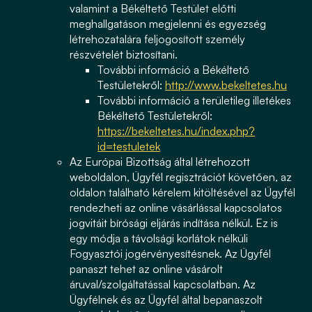
valamint a Békéltető Testület előtti
meghallgatáson megjelenni és egyezség
létrehozatalára feljogosított személy
részvételét biztosítani.
További információ a Békéltető
Testületekről:
http://www.bekeltetes.hu
További információ a területileg illetékes
Békéltető Testületekről:
https://bekeltetes.hu/index.php?
id=testuletek
Az Európai Bizottság által létrehozott
weboldalon, Ügyfél regisztrációt követően, az
oldalon található kérelem kitöltésével az Ügyfél
rendezheti az online vásárlással kapcsolatos
jogvitáit bírósági eljárás indítása nélkül. Ez is
egy módja a távolsági korlátok nélküli
Fogyasztói jogérvényesítésnek. Az Ügyfél
panaszt tehet az online vásárolt
áruval/szolgáltatással kapcsolatban. Az
Ügyfélnek és az Ügyfél által bepanaszolt