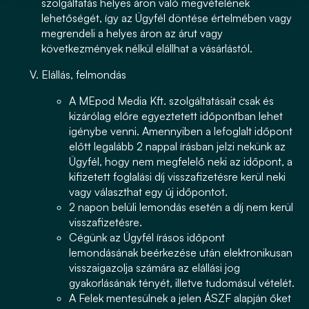
szolgáltatás helyes áron való megvételének
lehetőségét, így az Ügyfél döntése értelmében vagy
megrendeli a helyes áron az árut vagy
következmények nélkül elállhat a vásárlástól.
Elállás,
felmondás
A MEpod Media Kft. szolgáltatásait csak és
kizárólag előre egyeztetett időpontban lehet
igénybe venni. Amennyiben a lefoglalt időpont
előtt legalább 2 nappal írásban jelzi nekünk az
Ügyfél, hogy nem megfelelő neki az időpont, a
kifizetett foglalási díj visszafizetésre kerül neki
vagy választhat egy új időpontot.
2 napon belüli lemondás esetén a díj nem kerül
visszafizetésre.
Cégünk az Ügyfél írásos időpont
lemondásának beérkezése után elektronikusan
visszaigazolja számára az elállási jog
gyakorlásának tényét, illetve tudomásul vételét.
A Felek mentesülnek a jelen ÁSZF alapján őket