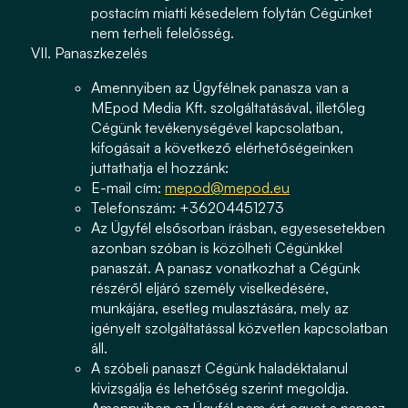
postacím miatti késedelem folytán Cégünket
nem terheli felelősség.
Panaszkezelés
Amennyiben az Ügyfélnek panasza van a
MEpod Media Kft. szolgáltatásával, illetőleg
Cégünk tevékenységével kapcsolatban,
kifogásait a következő elérhetőségeinken
juttathatja el hozzánk:
E-mail cím:
mepod@mepod.eu
Telefonszám: +36204451273
Az Ügyfél elsősorban írásban, egyesesetekben
azonban szóban is közölheti Cégünkkel
panaszát. A panasz vonatkozhat a Cégünk
részéről eljáró személy viselkedésére,
munkájára, esetleg mulasztására, mely az
igényelt szolgáltatással közvetlen kapcsolatban
áll.
A szóbeli panaszt Cégünk haladéktalanul
kivizsgálja és lehetőség szerint megoldja.