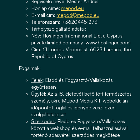
Képviselő neve: Mester András
Honlap címe:
mepod.eu
E-mail cím:
mepod@mepod.eu
Telefonszám: +36204451273
Tárhelyszolgáltató adatai:
Név: Hostinger International Ltd. a Cyprus
private limited company (www.hostinger.com)
Cím: 61 Lordou Vironos st. 6023 Larnaca, the
Republic of Cyprus
Fogalmak:
Felek
: Eladó és Fogyasztó/Vállalkozás
együttesen
Ügyfél
: Az a 18. életévét betöltött természetes
személy, aki a MEpod Media Kft. weboldalán
időpontot foglal és igénybe veszi ezen
szolgáltatásokat
Szerződés
: Eladó és Fogyasztó/Vállalkozás
között a webshop és e-mail felhasználásával
történő adásvételi szerződés megkötése