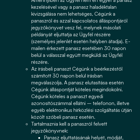
Amennyiben az Ügyfél nem ért egyet a panasz
kezelésével vagy a panasz haladéktalan
kivizsgálása nem lehetséges, Cégünk a
panaszról és azzal kapcsolatos álláspontjáról
jegyzőkönyvet vesz fel, melynek másolati
példányát eljuttatja az Ügyfél részére
(személyes jelenlét esetén helyben átadja). E-
mailen érkezett panasz esetében 30 napon
belül a válasszal együtt megküldi az Ügyfél
részére.
Az írásbeli panaszt Cégünk a beérkezéstől
számított 30 napon belül írásban
megválaszolja. A panasz elutasítása esetén
Cégünk álláspontját köteles megindokolni.
Cégünk köteles a panaszt egyedi
azonosítószámmal ellátni – telefonon, illetve
egyéb elektronikus hírközlési szolgáltatás útján
közölt szóbeli panasz esetén.
Tartalmaznia kell a panaszról felvett
jegyzőkönyvnek:
Panasz eljuttatásának helyét, módját,