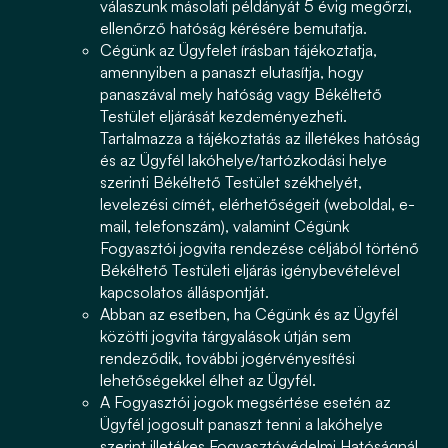
válaszunk másolati példányát 5 évig megőrzi,
ellenőrző hatóság kérésére bemutatja.
Cégünk az Ügyfelet írásban tájékoztatja,
amennyiben a panaszt elutasítja, hogy
panaszával mely hatóság vagy Békéltető
Testület eljárását kezdeményezheti.
Tartalmazza a tájékoztatás az illetékes hatóság
és az Ügyfél lakóhelye/tartózkodási helye
szerinti Békéltető Testület székhelyét,
levelezési címét, elérhetőségeit (weboldal, e-
mail, telefonszám), valamint Cégünk
Fogyasztói jogvita rendezése céljából történő
Békéltető Testületi eljárás igénybevételével
kapcsolatos álláspontját.
Abban az esetben, ha Cégünk és az Ügyfél
közötti jogvita tárgyalások útján sem
rendeződik, további jogérvényesítési
lehetőségekkel élhet az Ügyfél.
A Fogyasztói jogok megsértése esetén az
Ügyfél jogosult panaszt tenni a lakóhelye
szerint illetékes Fogyasztóvédelmi Hatóságnál.