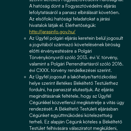
A hatóság dönt a Fogyasztóvédelmi eljárás
lefolytatásáról a panasz elbírálását követően.
Az elsőfokú hatósági feladatokat a járási
hivatalok látják el. Elérhetőségük:
http://jarasinfo.gov.hu/
Az Ügyfél polgári eljárás keretein belül jogosult
a jogvitából származó követelésének bíróság
előtti érvényesítésére a Polgári
Törvénykönyvről szóló 2013. évi V. törvény,
valamint a Polgári Perrendtartásról szóló 2016.
évi CXXX. törvény rendelkezései szerint.
Az Ügyfél jogosult a lakóhelye/tartózkodási
helye szerint illetékes Békéltető Testülethez
fordulni, ha panaszát elutasítjuk. Az eljárás
megindításának feltétele, hogy az Ügyfél
Cégünkkel közvetlenül megkísérelje a vitás ügy
rendezését. A Békéltető Testületi eljárásban
Cégünket együttműködési kötelezettség
terheli. Ez alapján Cégünk köteles a Békéltető
Testület felhívására válasziratot megküldeni,