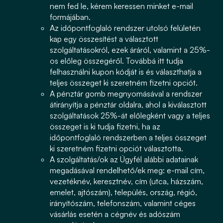
nem fed le, kérem keressen minket e-mail
formájában.
Az időpontfoglaló rendszer utolsó felületén
kap egy összesítést a választott
szolgáltatásokról, ezek áráról, valamint a 25%-
os előleg összegéről. Továbbá itt tudja
felhasználni kupon kódját is és választhatja a
teljes összeget ki szeretném fizetni opciót.
A pénztár gomb megnyomásával a rendszer
átirányítja a pénztár oldalra, ahol a kiválasztott
szolgáltatások 25%-át előlegként vagy a teljes
összeget is ki tudja fizetni, ha az
időpontfoglaló rendszerben a teljes összeget
ki szeretném fizetni opciót választotta.
A szolgáltatás/ok az Ügyfél alábbi adatainak
megadásával rendelhető/ek meg: e-mail cím,
vezetéknév, keresztnév, cím (utca, házszám,
emelet, ajtószám), település, ország, régió,
irányítószám, telefonszám, valamint céges
vásárlás esetén a cégnév és adószám