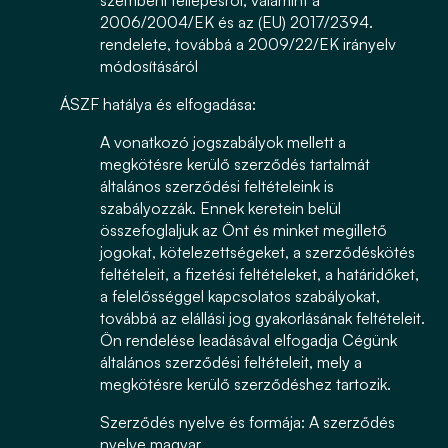
szembeni fellépésről, valamint a
2006/2004/EK és az (EU) 2017/2394.
rendelete, továbbá a 2009/22/EK irányelv
módosításáról
ÁSZF hatálya és elfogadása:
A vonatkozó jogszabályok mellett a
megkötésre kerülő szerződés tartalmát
általános szerződési feltételeink is
szabályozzák. Ennek keretein belül
összefoglaljuk az Önt és minket megillető
jogokat, kötelezettségeket, a szerződéskötés
feltételeit, a fizetési feltételeket, a határidőket,
a felelősséggel kapcsolatos szabályokat,
továbbá az elállási jog gyakorlásának feltételeit.
Ön rendelése leadásával elfogadja Cégünk
általános szerződési feltételeit, mely a
megkötésre kerülő szerződéshez tartozik.
Szerződés nyelve és formája:
A szerződés
nyelve magyar.