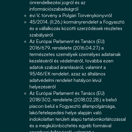
önrendelkezési jogról és az
információszabadságról
évi V. törvény a Polgári Törvénykönyvről
45/2014. (II.26.) kormányrendelet a Fogyasztó
és a vállalkozás közötti szerződések részletes
szabályairól
Az Európai Parlament és Tanács (EU)
2016/679. rendelete (2016.04.27.) a
természetes személyek személyes adatainak
kezeléséről és védelméről, továbbá ezen
adatok szabad áramlásáról, valamint a
95/46/EK rendelet, azaz az általános
adatvédelmi rendelet hatályon kívül
helyezéséről
Az Európai Parlament és Tanács (EU)
2018/302. rendelete (2018.02.28.) a belső
piacon belül a Fogyasztó állampolgársága,
lakó/letelepedési helye alapján való
indokolatlan területi alapú tartalomkorlátozással
és a megkülönböztetés egyéb formáival