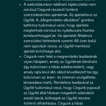
A weboldalunkon található tájékoztatás nem
minősül Cégünk részéről történő
szerződéskötési ajánlatnak. Az ajánlattevő az
Ügyfél. A „Megrendelés elküldése” gombra
kattintva tudomásul veszi, hogy ajánlata
megtettnek minősül és nyilatkozata fizetési
kötelezettséggel jár. Ha ajánlatát Általános
szerződési feltételeink szerinti 48 órán belül
nem igazoljuk vissza, az Ügyfél mentesül
ajánlati kötöttsége alól.
Cégünk nem felel a megrendelés leadásának
olyan hibájáért, amely az Ügyfélnek felróható
(így különösen a hibás adatbevitelért), vagy
amely rajta kívül álló okból következett be (így
különösen az áram- és internet-szolgáltatás
kimaradása miatt). Rendelése leadásával az
Ügyfél tudomásul veszi, hogy Cégünk jogosult
az Ügyfél által hibásan megadott adatokból
eredő károk, költségek az Ügyfél részére
történő áthárítására. Cégünk a hibás