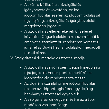
A számla kiállítására a Szolgáltatás
igénybevételét követően, online
időpontfoglalás esetén az időpontfoglalással
egyidejűleg, a Szolgáltatás igénybevételét
megelőzően jogosult.
A Szolgáltatás ellenértékének kifizetését
követően Cégünk elektronikus számlát állít ki,
amelyet a számlázz.hu rendszerén keresztül
juttat el az Ügyfélhez, a foglaláskor megadott
e-mail címre.
Szolgáltatási díj mértéke és fizetési módja
A Szolgáltatás nyújtásáért Cégünk megbízási
díjra jogosult. Ennek pontos mértékét az
időpontfoglaló rendszer tartalmazza.
Az Ügyfél a számlát online időpontfoglalás
esetén az időpontfoglalással egyidejűleg
bankkártyás fizetéssel egyenlíti ki.
A szolgáltatási díj kiegyenlítésére az alábbi
módókon van lehetőség: