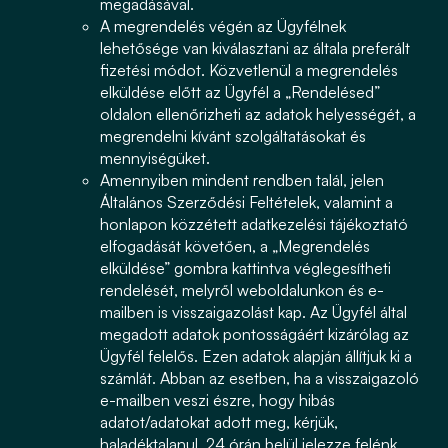
megadásával.
A megrendelés végén az Ügyfélnek
lehetősége van kiválasztani az általa preferált
fizetési módot. Közvetlenül a megrendelés
elküldése előtt az Ügyfél a „Rendelésed”
oldalon ellenőrizheti az adatok helyességét, a
megrendelni kívánt szolgáltatásokat és
mennyiségüket.
Amennyiben mindent rendben talál, jelen
Általános Szerződési Feltételek, valamint a
honlapon közzétett adatkezelési tájékoztató
elfogadását követően, a „Megrendelés
elküldése” gombra kattintva véglegesítheti
rendelését, melyről weboldalunkon és e-
mailben is visszaigazolást kap. Az Ügyfél által
megadott adatok pontosságáért kizárólag az
Ügyfél felelős. Ezen adatok alapján állítjuk ki a
számlát. Abban az esetben, ha a visszaigazoló
e-mailben veszi észre, hogy hibás
adatot/adatokat adott meg, kérjük,
haladéktalanul, 24 órán belül jelezze felénk.